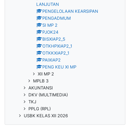
LANJUTAN
PENGELOLAAN KEARSIPAN
PENGADMUM
SI MP 2
PJOK24
BISXIAP2_5
OTKHPXIAP2_1
OTKKXIAP2_1
PAIXIAP2
PENG KEU XI MP
XII MP 2
MPLB 3
AKUNTANSI
DKV (MULTIMEDIA)
TKJ
PPLG (RPL)
USBK KELAS XII 2026