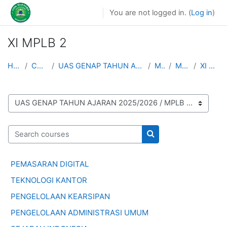
Skip to main content
You are not logged in. (
Log in
)
XI MPLB 2
Home
Courses
UAS GENAP TAHUN AJARAN 2025/2026
MPLB
MPLB 2
XI MPLB 2
Course categories
Search courses
Search courses
PEMASARAN DIGITAL
TEKNOLOGI KANTOR
PENGELOLAAN KEARSIPAN
PENGELOLAAN ADMINISTRASI UMUM